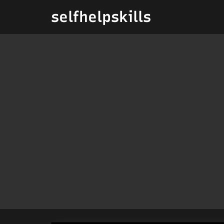
Skip
selfhelpskills
to
content