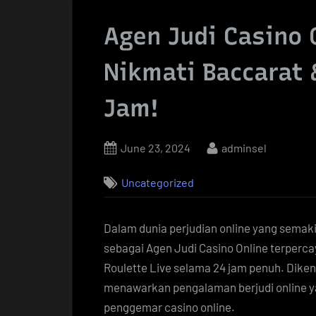
Agen Judi Casino 
Nikmati Baccarat 
Jam!
Posted
By
June 23, 2024
adminsel
on
Uncategorized
Dalam dunia perjudian online yang semak
sebagai Agen Judi Casino Online terper
Roulette Live selama 24 jam penuh. Dike
menawarkan pengalaman berjudi online 
penggemar casino online.