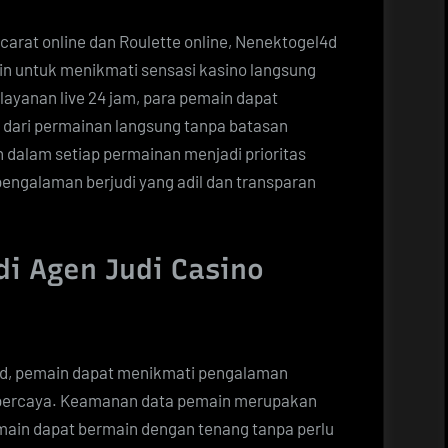
rat online dan Roulette online, Nenektogel4d
 untuk menikmati sensasi kasino langsung
ayanan live 24 jam, para pemain dapat
dari permainan langsung tanpa batasan
n dalam setiap permainan menjadi prioritas
ngalaman berjudi yang adil dan transparan
i Agen Judi Casino
d, pemain dapat menikmati pengalaman
erpercaya. Keamanan data pemain merupakan
pemain dapat bermain dengan tenang tanpa perlu