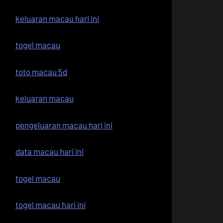
keluaran macau hari ini
togel macau
toto macau 5d
keluaran macau
pengeluaran macau hari ini
data macau hari ini
togel macau
togel macau hari ini