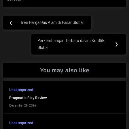
Post
❮
Tren Harga Gas Alam di Pasar Global
Previous
navigation
Post:
Perkembangan Terbaru dalam Konflik
Next
❯
Global
Post:
You may also like
Uncategorized
Pragmatic Play Review
December 29, 2024
Uncategorized